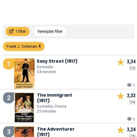
1 filter
Verwijder filter
Frank J. Coleman
Easy Street (1917)
3,34
1
Komedie
(29)
24 minuten
5
The Immigrant
3,33
2
(1917)
(36)
Komedie, Drama
25 minuten
6
The Adventurer
3,24
3
(1917)
(29)