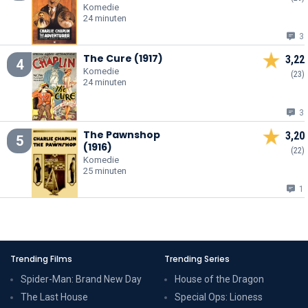
Komedie
24 minuten
3
The Cure (1917)
3,22
4
Komedie
(23)
24 minuten
3
The Pawnshop
3,20
5
(1916)
(22)
Komedie
25 minuten
1
Trending Films
Trending Series
Spider-Man: Brand New Day
House of the Dragon
The Last House
Special Ops: Lioness