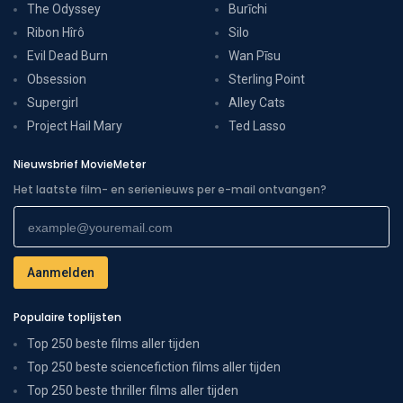
The Odyssey
Burīchi
Ribon Hîrô
Silo
Evil Dead Burn
Wan Pīsu
Obsession
Sterling Point
Supergirl
Alley Cats
Project Hail Mary
Ted Lasso
Nieuwsbrief MovieMeter
Het laatste film- en serienieuws per e-mail ontvangen?
Populaire toplijsten
Top 250 beste films aller tijden
Top 250 beste sciencefiction films aller tijden
Top 250 beste thriller films aller tijden