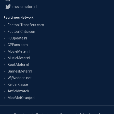
moviemeter_nl
Realtimes Network
FootballTransfers.com
FootballCritic.com
FCUpdate.nl
GPFans.com
MovieMeter.nl
MusicMeter.nl
BoekMeter.nl
GamesMeter.nl
WijWedden.net
Kelderklasse
Anfieldwatch
MeeMetOranje.nl