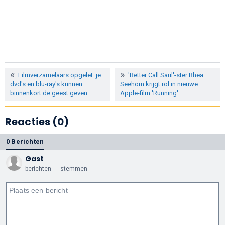
Filmverzamelaars opgelet: je
'Better Call Saul'-ster Rhea
dvd's en blu-ray's kunnen
Seehorn krijgt rol in nieuwe
binnenkort de geest geven
Apple-film 'Running'
Reacties (0)
0 Berichten
Gast
berichten
stemmen