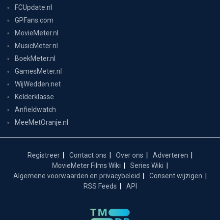
FCUpdate.nl
GPFans.com
MovieMeter.nl
MusicMeter.nl
BoekMeter.nl
GamesMeter.nl
WijWedden.net
Kelderklasse
Anfieldwatch
MeeMetOranje.nl
Registreer
Contact ons
Over ons
Adverteren
MovieMeter Films Wiki
Series Wiki
Algemene voorwaarden en privacybeleid
Consent wijzigen
RSS Feeds
API