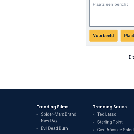
Di
Trending Films
Trending Series
Spider-Man: Brand
Ted Lasso
New Day
Sterling Point
Evil Dead Burn
Cien Años de Sole