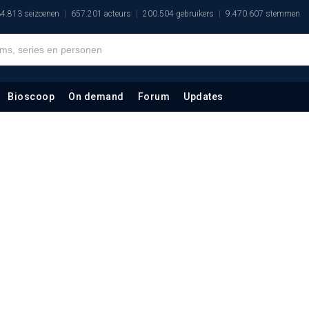
4.813 seizoenen
657.201 acteurs
200.504 gebruikers
9.470.607 stemmen
Bioscoop
On demand
Forum
Updates