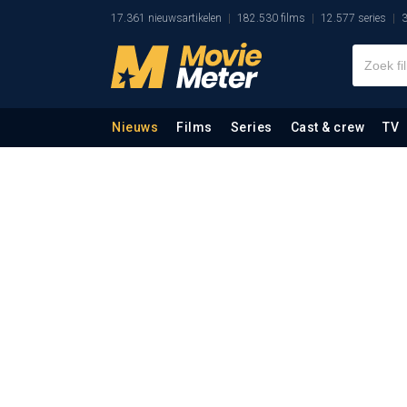
17.361 nieuwsartikelen
182.530 films
12.577 series
3
Nieuws
Films
Series
Cast & crew
TV