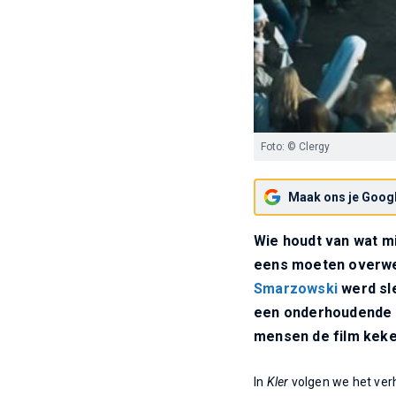
Foto: © Clergy
Maak ons je Googl
Wie houdt van wat m
eens moeten overwe
Smarzowski
werd sl
een onderhoudende 3
mensen de film keke
In
Kler
volgen we het verh