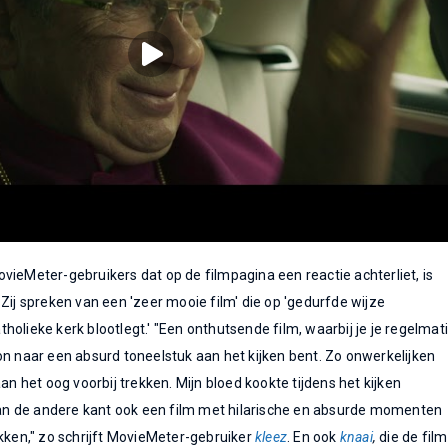
vieMeter-gebruikers dat op de filmpagina een reactie achterliet, is
Zij spreken van een 'zeer mooie film' die op 'gedurfde wijze
olieke kerk blootlegt.' "Een onthutsende film, waarbij je je regelmat
on naar een absurd toneelstuk aan het kijken bent. Zo onwerkelijken
aan het oog voorbij trekken. Mijn bloed kookte tijdens het kijken
 aan de andere kant ook een film met hilarische en absurde momenten
okken," zo schrijft MovieMeter-gebruiker
kleez
. En ook
knaai
,
die de film