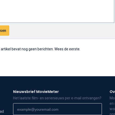
t artikel bevat nog geen berichten. Wees de eerste.
Nieuwsbrief MovieMeter
Ov
Het laatste film- en serienieuws per e-mail ontvangen?
Mov
en 
wor
dad
ons