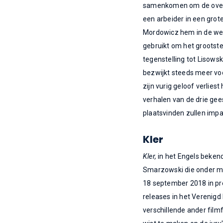
samenkomen om de overlev
een arbeider in een grot
Mordowicz hem in de weg
gebruikt om het grootste 
tegenstelling tot Lisowsk
bezwijkt steeds meer vo
zijn vurig geloof verlies
verhalen van de drie ge
plaatsvinden zullen impa
Kler
Kler,
in het Engels beke
Smarzowski die onder m
18 september 2018 in pre
releases in het Verenigd
verschillende ander film