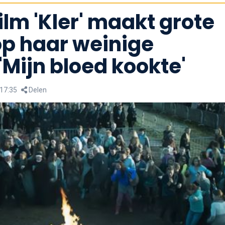
ilm 'Kler' maakt grote
op haar weinige
 'Mijn bloed kookte'
 17:35
Delen