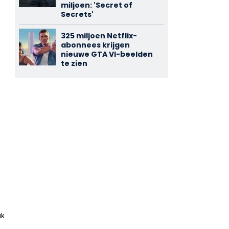
miljoen: 'Secret of
Secrets'
p
325 miljoen Netflix-
abonnees krijgen
nieuwe GTA VI-beelden
te zien
e
uk