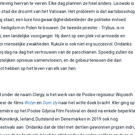
ing hiervan te vieren. Elke dag plannen ze heel anders. Lisowski is
e stad die droomt van het Vaticaan. Het probleem is dat aartsbisscho
 staat, een luxe hoogwaardigheidsbekleder die politieke invloed
heiligdom in Polen te bouwen. De tweede priester - Trybus, is in
i, een landelijke voorganger. Hij dient op een plek vol armoede en
or menselijke zwakheden. Kukule is ook niet erg succesvol. Ondanks
t hij dag na dag het vertrouwen van de parochianen. Spoedig zullen de
estelijken opnieuw samenvloeien, en de gebeurtenissen die dan
ct hebben op het leven van elk van hen.
nd onder de naam
Clergy,
is het werk van de Poolse regisseur Wojciech
eer de films
Wolyn
en
Dom zly
naar het witte doek bracht.
Kler
ging op
mière op het Poolse Gdynia Film Festival en deed na enkele beperkt
 Koninkrijk, Ierland, Duitsland en Denemarken in 2019 ook nog
festivals aan. Ondanks dat de titel met dertien gewonnen prijzen indr