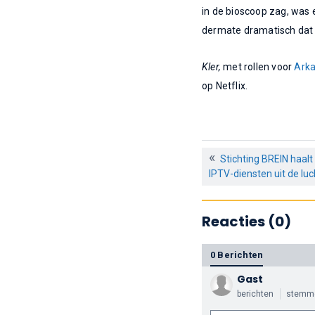
in de bioscoop zag, was e
dermate dramatisch dat ie
Kler,
met rollen voor
Arka
op Netflix.
Stichting BREIN haalt 
IPTV-diensten uit de luc
Reacties (0)
0 Berichten
Gast
berichten
stemm