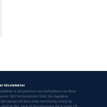
er MovieMeter
ieMeter is hét platform voor liefhebbers van films
series. Met tienduizenden titels, die dagelijkse
den aangevuld door onze community, vind je bij
 altijd de film, serie of documentaire die je zoekt. Of