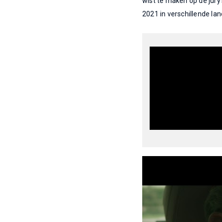
wist te maken op de jury's
2021 in verschillende l