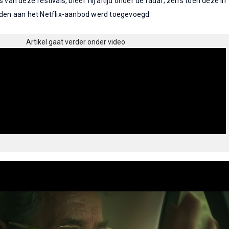
 van deze festivals, bleef hij altijd onder de radar; zelfs toen deze in
anden aan het Netflix-aanbod werd toegevoegd.
Artikel gaat verder onder video