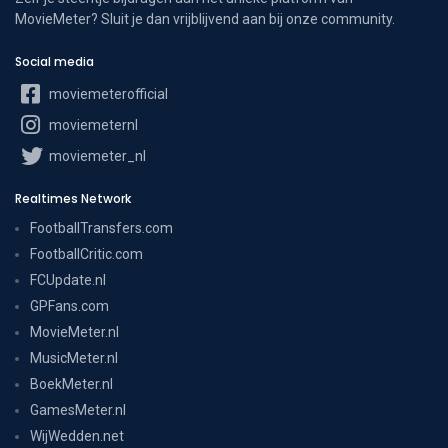
MovieMeter? Sluit je dan vrijblijvend aan bij onze community.
Social media
moviemeterofficial
moviemeternl
moviemeter_nl
Realtimes Network
FootballTransfers.com
FootballCritic.com
FCUpdate.nl
GPFans.com
MovieMeter.nl
MusicMeter.nl
BoekMeter.nl
GamesMeter.nl
WijWedden.net