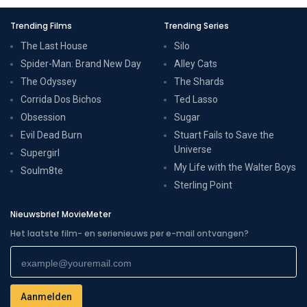
Trending Films
Trending Series
The Last House
Silo
Spider-Man: Brand New Day
Alley Cats
The Odyssey
The Shards
Corrida Dos Bichos
Ted Lasso
Obsession
Sugar
Evil Dead Burn
Stuart Fails to Save the
Universe
Supergirl
My Life with the Walter Boys
Soulm8te
Sterling Point
Nieuwsbrief MovieMeter
Het laatste film- en serienieuws per e-mail ontvangen?