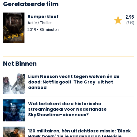
Gerelateerde film
Bumperkleef
2.95
Actie / Thriller
(719)
2019 • 85 minuten
Net Binnen
Liam Neeson vecht tegen wolven én de
dood: Netflix gooit 'The Grey' uit het
aanbod
Wat betekent deze historische
streamingdeal voor Nederlandse
SkyShowtime-abonnees?
120 militairen, één uitzichtloze missie: 'Black
Hawk Down' zie je vanavond op televisie