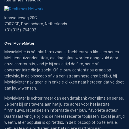
Realtimes Network
Innovatieweg 20C
7007 CD, Doetinchem, Netherlands
+31(315)-764002
Over MovieMeter
MovieMeter is hét platform voor liefhebbers van films en series.
Met tienduizenden titels, die dagelijkse worden aangevuld door
onze community, vind je bij ons altijd de film, serie of
documentaire die je zoekt. Of je jouw content nou graag op
televisie, in de bioscoop of via een streamingsdienst bekijkt, bij
MovieMeter navigeer je in enkele klikken naar hetgeen dat voldoet
aan jouw wensen.
MovieMeter is echter meer dan een databank voor films en series.
Je bent bij ons tevens aan het juiste adres voor het laatste
filmnieuws, recensies en informatie over jouw favoriete acteur.
Daarnaast vind je bij ons de meest recente toplijsten, zodat je altijd
weet wat er populair is op Netflix, in de bioscoop of op televisie.
Zelf je steentje bijdragen aan het unieke platform van