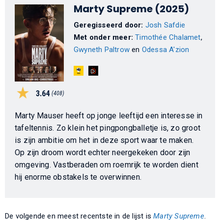
Marty Supreme (2025)
Geregisseerd door:
Josh Safdie
Met onder meer:
Timothée Chalamet
,
Gwyneth Paltrow
en
Odessa A'zion
3.64
(408)
Marty Mauser heeft op jonge leeftijd een interesse in
tafeltennis. Zo klein het pingpongballetje is, zo groot
is zijn ambitie om het in deze sport waar te maken.
Op zijn droom wordt echter neergekeken door zijn
omgeving. Vastberaden om roemrijk te worden dient
hij enorme obstakels te overwinnen.
De volgende en meest recentste in de lijst is
Marty Supreme
.