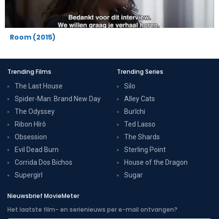
Room (2015)
Trending Films
Trending Series
The Last House
Silo
Spider-Man: Brand New Day
Alley Cats
The Odyssey
Burīchi
Ribon Hîrô
Ted Lasso
Obsession
The Shards
Evil Dead Burn
Sterling Point
Corrida Dos Bichos
House of the Dragon
Supergirl
Sugar
Nieuwsbrief MovieMeter
Het laatste film- en serienieuws per e-mail ontvangen?