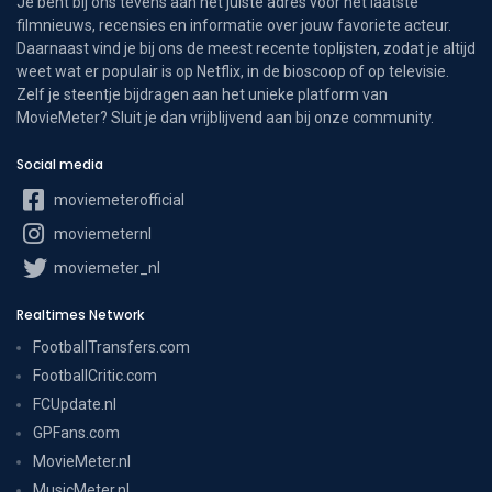
Je bent bij ons tevens aan het juiste adres voor het laatste
filmnieuws, recensies en informatie over jouw favoriete acteur.
Daarnaast vind je bij ons de meest recente toplijsten, zodat je altijd
weet wat er populair is op Netflix, in de bioscoop of op televisie.
Zelf je steentje bijdragen aan het unieke platform van
MovieMeter? Sluit je dan vrijblijvend aan bij onze community.
Social media
moviemeterofficial
moviemeternl
moviemeter_nl
Realtimes Network
FootballTransfers.com
FootballCritic.com
FCUpdate.nl
GPFans.com
MovieMeter.nl
MusicMeter.nl