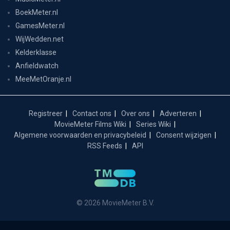
BoekMeter.nl
GamesMeter.nl
WijWedden.net
Kelderklasse
Anfieldwatch
MeeMetOranje.nl
Registreer
Contact ons
Over ons
Adverteren
MovieMeter Films Wiki
Series Wiki
Algemene voorwaarden en privacybeleid
Consent wijzigen
RSS Feeds
API
© 2026 MovieMeter B.V.