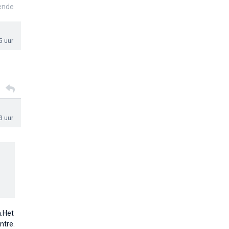
ende
5 uur
3 uur
n.Het
ntre.