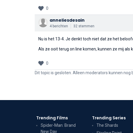
0
anneliesdesain
4 berichten
32 stemmen
Nu is het 13-4. Je denkt toch niet dat ze het beloof
Als ze ooit terug on line komen, kunnen ze mij als
0
Dit topic is gesloten. Alleen moderators kunnen nog 
Trending Films
Trending Series
Spider-Man: Brand
The Shards
New Day