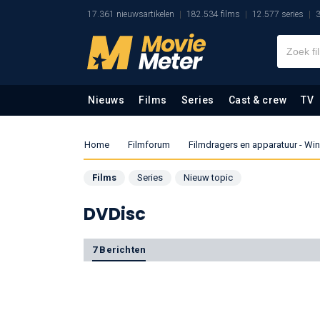
17.361 nieuwsartikelen
182.534 films
12.577 series
3
Nieuws
Films
Series
Cast & crew
TV
Home
Filmforum
Filmdragers en apparatuur - W
Films
Series
Nieuw topic
DVDisc
7 Berichten