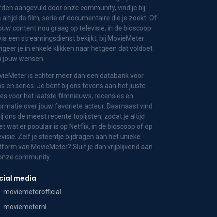
den aangevuld door onze community, vind je bij
 altijd de film, serie of documentaire die je zoekt. Of
jouw content nou graag op televisie, in de bioscoop
via een streamingsdienst bekijkt, bij MovieMeter
igeer je in enkele klikken naar hetgeen dat voldoet
n jouw wensen.
ieMeter is echter meer dan een databank voor
ms en series. Je bent bij ons tevens aan het juiste
es voor het laatste filmnieuws, recensies en
ormatie over jouw favoriete acteur. Daarnaast vind
bij ons de meest recente toplijsten, zodat je altijd
t wat er populair is op Netflix, in de bioscoop of op
evisie. Zelf je steentje bijdragen aan het unieke
tform van MovieMeter? Sluit je dan vrijblijvend aan
 onze community.
cial media
moviemeterofficial
moviemeternl