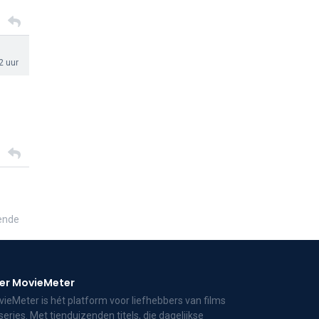
2 uur
ende
er MovieMeter
ieMeter is hét platform voor liefhebbers van films
series. Met tienduizenden titels, die dagelijkse