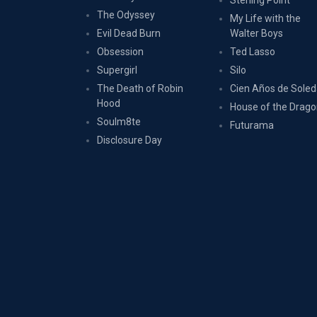
Sterling Point
The Odyssey
My Life with the
Evil Dead Burn
Walter Boys
Obsession
Ted Lasso
Supergirl
Silo
The Death of Robin
Cien Años de Sole
Hood
House of the Drag
Soulm8te
Futurama
Disclosure Day