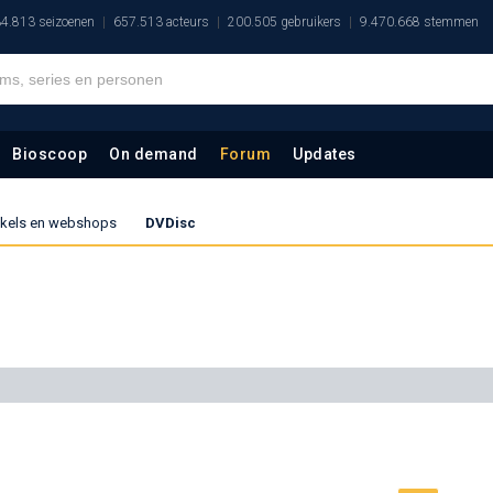
4.813 seizoenen
657.513 acteurs
200.505 gebruikers
9.470.668 stemmen
Bioscoop
On demand
Forum
Updates
inkels en webshops
DVDisc