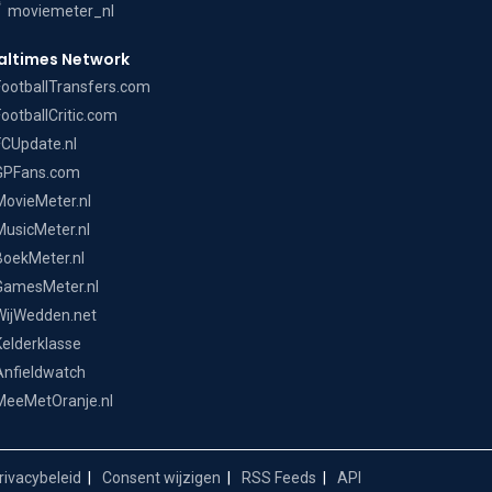
moviemeter_nl
altimes Network
FootballTransfers.com
FootballCritic.com
FCUpdate.nl
GPFans.com
MovieMeter.nl
MusicMeter.nl
BoekMeter.nl
GamesMeter.nl
WijWedden.net
Kelderklasse
Anfieldwatch
MeeMetOranje.nl
ivacybeleid
Consent wijzigen
RSS Feeds
API