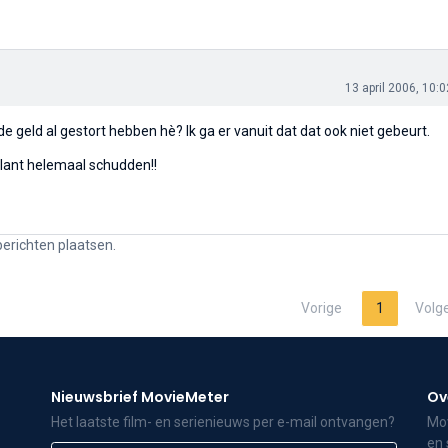
13 april 2006, 10:0
de geld al gestort hebben hè? Ik ga er vanuit dat dat ook niet gebeurt.
 klant helemaal schudden!!
berichten plaatsen.
Vorige
1
Volg
Nieuwsbrief MovieMeter
Ov
Het laatste film- en serienieuws per e-mail ontvangen?
Mov
en 