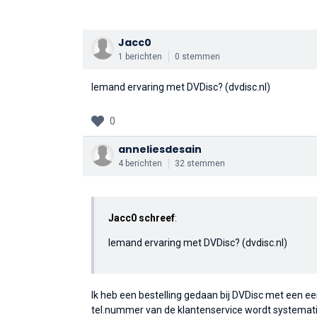
Jacc0
1 berichten
0 stemmen
Iemand ervaring met DVDisc? (dvdisc.nl)
0
anneliesdesain
4 berichten
32 stemmen
Jacc0 schreef
:
Iemand ervaring met DVDisc? (dvdisc.nl)
Ik heb een bestelling gedaan bij DVDisc met een e
tel.nummer van de klantenservice wordt systematis