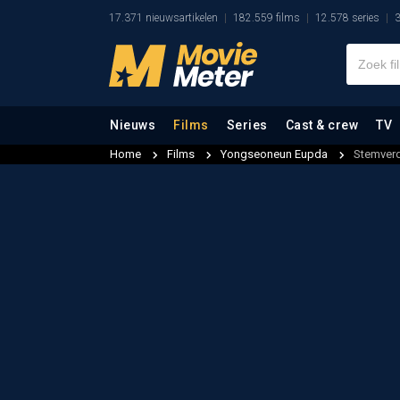
17.371 nieuwsartikelen
182.559 films
12.578 series
3
Nieuws
Films
Series
Cast & crew
TV
Home
Films
Yongseoneun Eupda
Stemverd