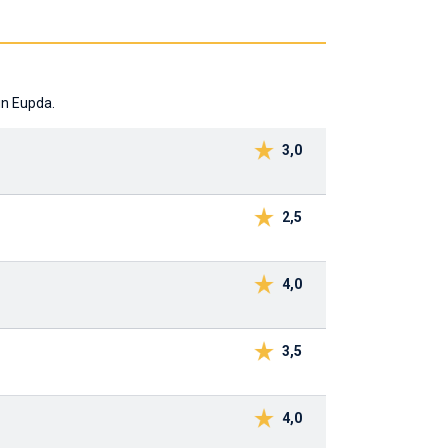
un Eupda.
3,0
2,5
4,0
3,5
4,0