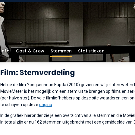
Info
Cast & Crew
Stemmen
Statistieken
Film: Stemverdeling
Heb je de film Yongseoneun Eupda (2010) gezien en wil je laten weten h
MovieMeter is het mogelijk om een stem uit te brengen op films en serie
(per halve ster). De vele filmliefhebbers op deze site waarderen een o
te schrijven op deze
pagina
.
In de grafiek hieronder zie je een overzicht van alle stemmen die Movi
In totaal zijn er nu 162 stemmen uitgebracht met een gemiddelde van 3