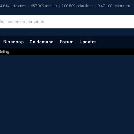
4.814 seizoenen
657.909 acteurs
200.509 gebruikers
9.471.001 stemmen
Bioscoop
On demand
Forum
Updates
eling