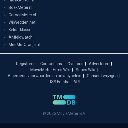
MusicMeter.nl
BoekMeter.nl
GamesMeter.nl
WijWedden.net
Kelderklasse
Anfieldwatch
MeeMetOranje.nl
Registreer
Contact ons
Over ons
Adverteren
MovieMeter Films Wiki
Series Wiki
Algemene voorwaarden en privacybeleid
Consent wijzigen
RSS Feeds
API
© 2026 MovieMeter B.V.