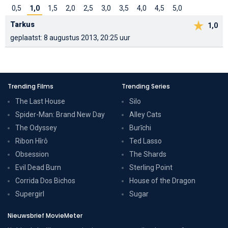
0,5
1,0
1,5
2,0
2,5
3,0
3,5
4,0
4,5
5,0
Tarkus
1,0
geplaatst: 8 augustus 2013, 20:25 uur
Trending Films
Trending Series
The Last House
Silo
Spider-Man: Brand New Day
Alley Cats
The Odyssey
Burīchi
Ribon Hîrô
Ted Lasso
Obsession
The Shards
Evil Dead Burn
Sterling Point
Corrida Dos Bichos
House of the Dragon
Supergirl
Sugar
Nieuwsbrief MovieMeter