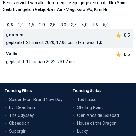
Een overzicht van alle stemmen die zijn gegeven op de film Shin
Seiki Evangelion Gekijô-ban: Air - Magokoro Wo, Kimi Ni.
0,5
1,0
1,5
2,0
2,5
3,0
3,5
4,0
4,5
5,0
geomen
0,5
geplaatst: 21 maart 2020, 17:06 uur, stem was:
1,0
Vallis
0,5
geplaatst: 11 januari 2022, 23:02 uur
Trending Films
Trending Series
Spider-Man: Brand New Day
Ted Lasso
Evil Dead Burn
Sterling Point
The Odyssey
Cien Años de Soledad
Obsession
House of the Dragon
Supergirl
Lucky