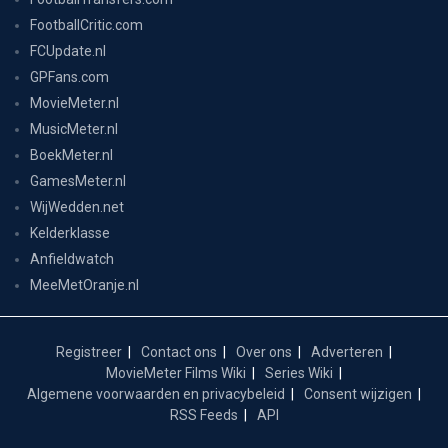
FootballCritic.com
FCUpdate.nl
GPFans.com
MovieMeter.nl
MusicMeter.nl
BoekMeter.nl
GamesMeter.nl
WijWedden.net
Kelderklasse
Anfieldwatch
MeeMetOranje.nl
Registreer
Contact ons
Over ons
Adverteren
MovieMeter Films Wiki
Series Wiki
Algemene voorwaarden en privacybeleid
Consent wijzigen
RSS Feeds
API