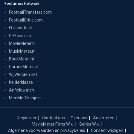
Realtimes Network
FootballTransfers.com
FootballCritic.com
FCUpdate.nl
GPFans.com
MovieMeter.nl
MusicMeter.nl
BoekMeter.nl
GamesMeter.nl
WijWedden.net
Kelderklasse
Anfieldwatch
MeeMetOranje.nl
Registreer
Contact ons
Over ons
Adverteren
MovieMeter Films Wiki
Series Wiki
Algemene voorwaarden en privacybeleid
Consent wijzigen