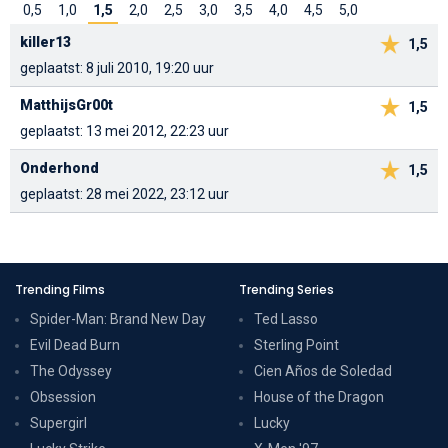
0,5
1,0
1,5
2,0
2,5
3,0
3,5
4,0
4,5
5,0
killer13
1,5
geplaatst: 8 juli 2010, 19:20 uur
MatthijsGr00t
1,5
geplaatst: 13 mei 2012, 22:23 uur
Onderhond
1,5
geplaatst: 28 mei 2022, 23:12 uur
Trending Films
Trending Series
Spider-Man: Brand New Day
Ted Lasso
Evil Dead Burn
Sterling Point
The Odyssey
Cien Años de Soledad
Obsession
House of the Dragon
Supergirl
Lucky