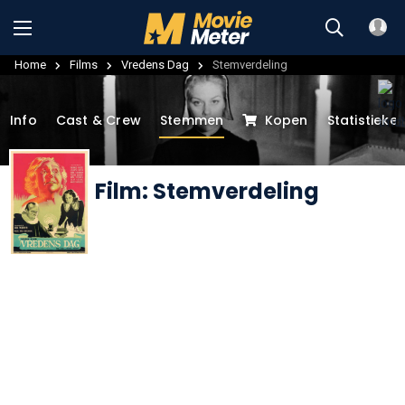
Home
Films
Vredens Dag
Stemverdeling
Info
Cast & Crew
Stemmen
Kopen
Statistieke
Film: Stemverdeling